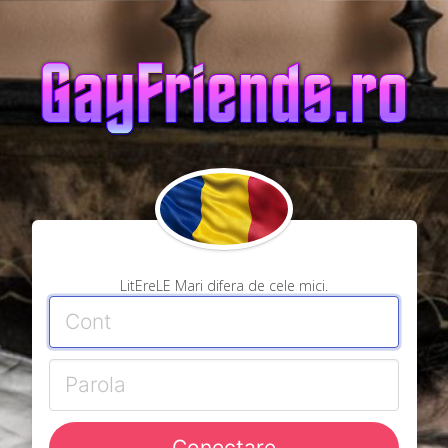
LitEreLE Mari difera de cele mici.
Conectare