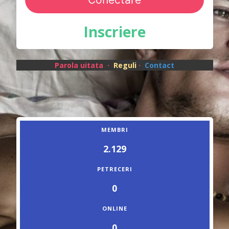
Inscriere
Parola uitata
·
Reguli
·
Contact
MEMBRI
2.129
PETRECERI
0
ONLINE
0